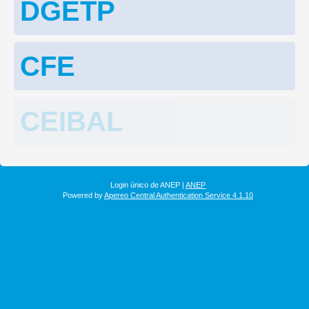
DGETP
CFE
CEIBAL
Login único de ANEP |
ANEP
Powered by
Apereo Central Authentication Service 4.1.10