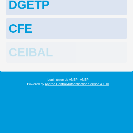
DGETP
CFE
CEIBAL
Login único de ANEP |
ANEP
Powered by
Apereo Central Authentication Service 4.1.10