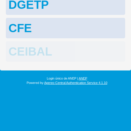
DGETP
CFE
CEIBAL
Login único de ANEP |
ANEP
Powered by
Apereo Central Authentication Service 4.1.10