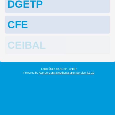
DGETP
CFE
CEIBAL
Login único de ANEP |
ANEP
Powered by
Apereo Central Authentication Service 4.1.10