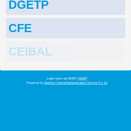
DGETP
CFE
CEIBAL
Login único de ANEP |
ANEP
Powered by
Apereo Central Authentication Service 4.1.10