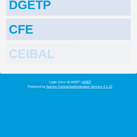
DGETP
CFE
CEIBAL
Login único de ANEP |
ANEP
Powered by
Apereo Central Authentication Service 4.1.10