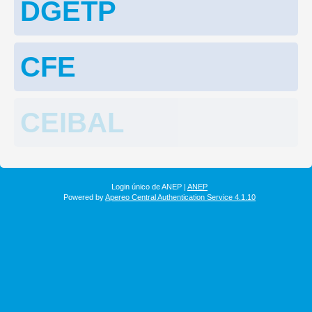
DGETP
CFE
CEIBAL
Login único de ANEP |
ANEP
Powered by
Apereo Central Authentication Service 4.1.10