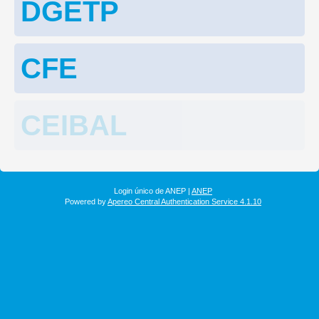
DGETP
CFE
CEIBAL
Login único de ANEP |
ANEP
Powered by
Apereo Central Authentication Service 4.1.10