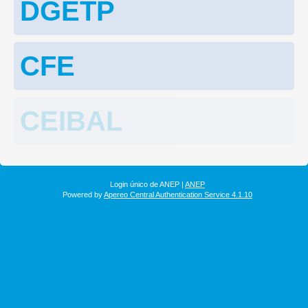
DGETP
CFE
CEIBAL
Login único de ANEP |
ANEP
Powered by
Apereo Central Authentication Service 4.1.10