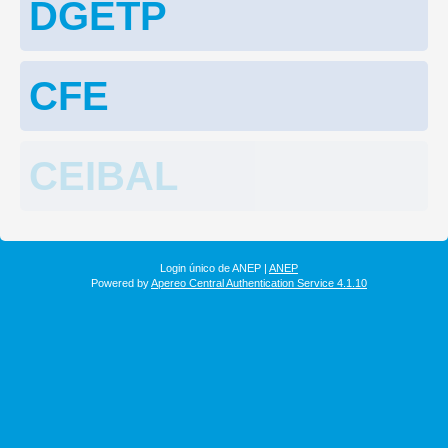
DGETP
CFE
CEIBAL
Login único de ANEP |
ANEP
Powered by
Apereo Central Authentication Service 4.1.10