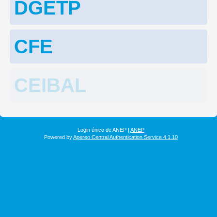
DGETP
CFE
CEIBAL
Login único de ANEP |
ANEP
Powered by
Apereo Central Authentication Service 4.1.10