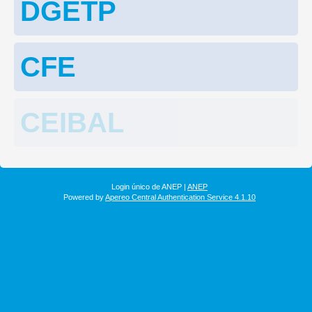
DGETP
CFE
CEIBAL
Login único de ANEP |
ANEP
Powered by
Apereo Central Authentication Service 4.1.10