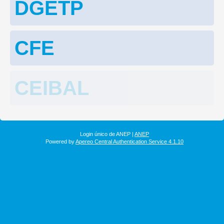
DGETP
CFE
CEIBAL
Login único de ANEP |
ANEP
Powered by
Apereo Central Authentication Service 4.1.10