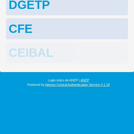
DGETP
CFE
CEIBAL
Login único de ANEP |
ANEP
Powered by
Apereo Central Authentication Service 4.1.10