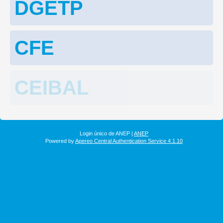
DGETP
CFE
CEIBAL
Login único de ANEP |
ANEP
Powered by
Apereo Central Authentication Service 4.1.10