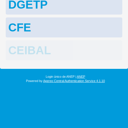
DGETP
CFE
CEIBAL
Login único de ANEP |
ANEP
Powered by
Apereo Central Authentication Service 4.1.10