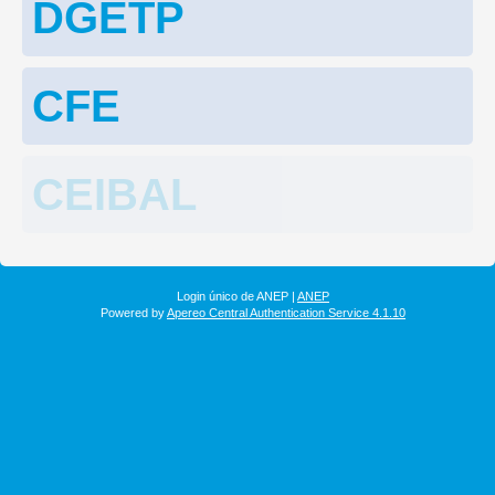
DGETP
CFE
CEIBAL
Login único de ANEP |
ANEP
Powered by
Apereo Central Authentication Service 4.1.10