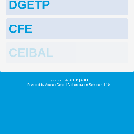
DGETP
CFE
CEIBAL
Login único de ANEP |
ANEP
Powered by
Apereo Central Authentication Service 4.1.10