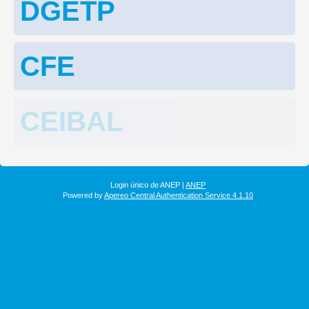
DGETP
CFE
CEIBAL
Login único de ANEP |
ANEP
Powered by
Apereo Central Authentication Service 4.1.10