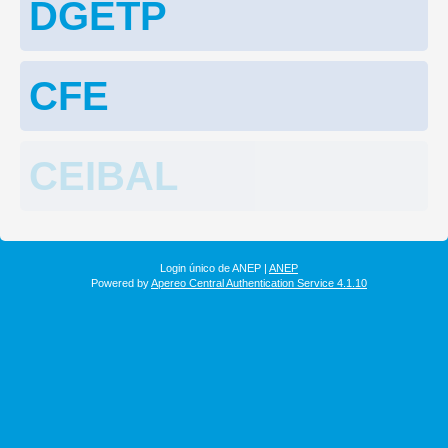
DGETP
CFE
CEIBAL
Login único de ANEP |
ANEP
Powered by
Apereo Central Authentication Service 4.1.10