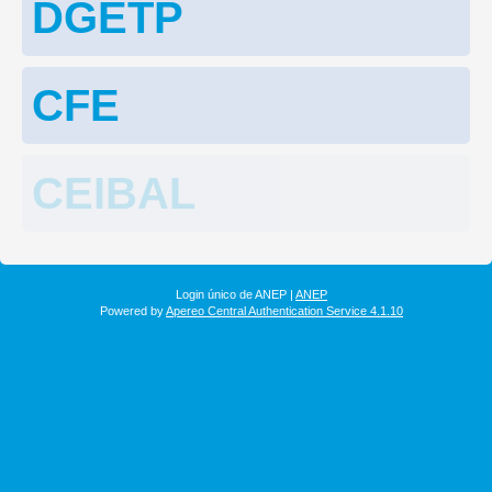
DGETP
CFE
CEIBAL
Login único de ANEP |
ANEP
Powered by
Apereo Central Authentication Service 4.1.10