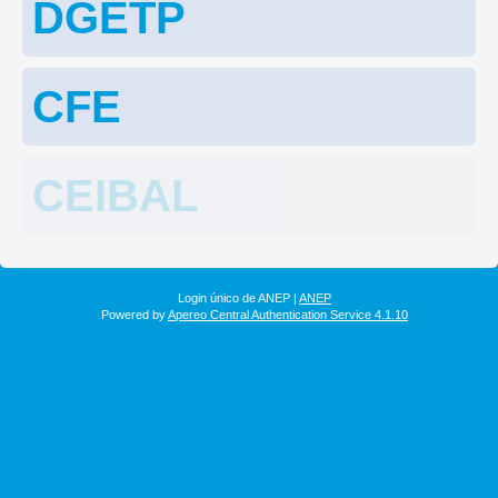
DGETP
CFE
CEIBAL
Login único de ANEP |
ANEP
Powered by
Apereo Central Authentication Service 4.1.10