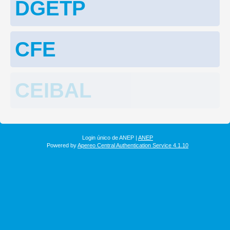
DGETP
CFE
CEIBAL
Login único de ANEP |
ANEP
Powered by
Apereo Central Authentication Service 4.1.10