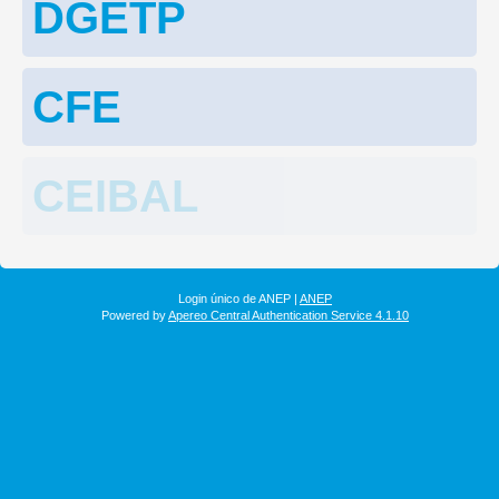
DGETP
CFE
CEIBAL
Login único de ANEP |
ANEP
Powered by
Apereo Central Authentication Service 4.1.10