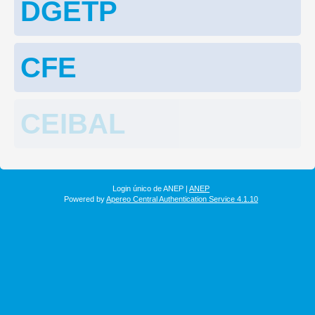
DGETP
CFE
CEIBAL
Login único de ANEP |
ANEP
Powered by
Apereo Central Authentication Service 4.1.10