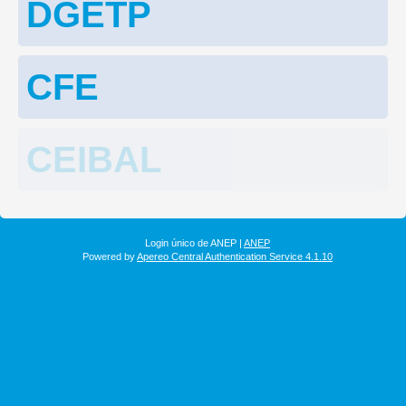
DGETP
CFE
CEIBAL
Login único de ANEP |
ANEP
Powered by
Apereo Central Authentication Service 4.1.10