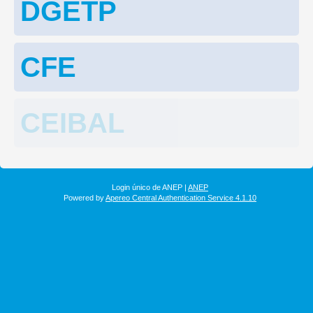
DGETP
CFE
CEIBAL
Login único de ANEP |
ANEP
Powered by
Apereo Central Authentication Service 4.1.10