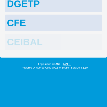
DGETP
CFE
CEIBAL
Login único de ANEP |
ANEP
Powered by
Apereo Central Authentication Service 4.1.10