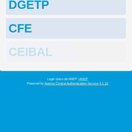
DGETP
CFE
CEIBAL
Login único de ANEP |
ANEP
Powered by
Apereo Central Authentication Service 4.1.10