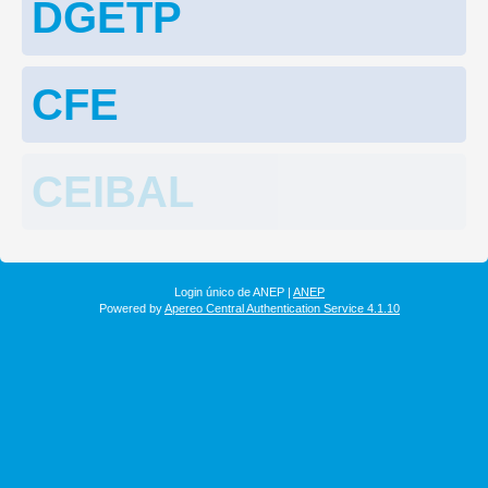
DGETP
CFE
CEIBAL
Login único de ANEP |
ANEP
Powered by
Apereo Central Authentication Service 4.1.10